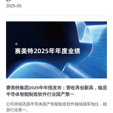
战略级布局的延伸，也标志着集团在长三角智能制造产业
2025-05
带的深耕...
赛美特集团2025年年报发布：营收再创新高，稳居
半导体智能制造软件行业国产第一
公司持续巩固半导体国产智能制造软件领域领军地位，稳
居行业第一。