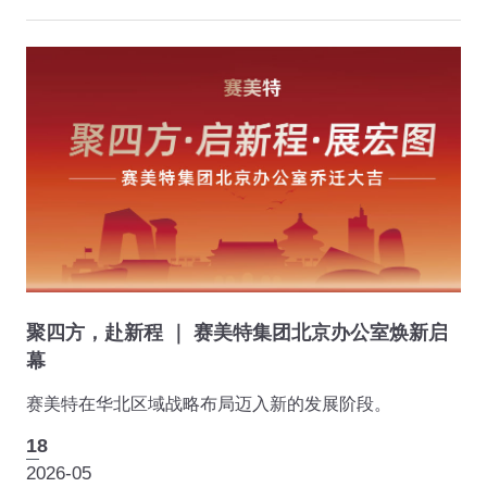
聚四方，赴新程 ｜ 赛美特集团北京办公室焕新启
幕
赛美特在华北区域战略布局迈入新的发展阶段。
18
2026-05