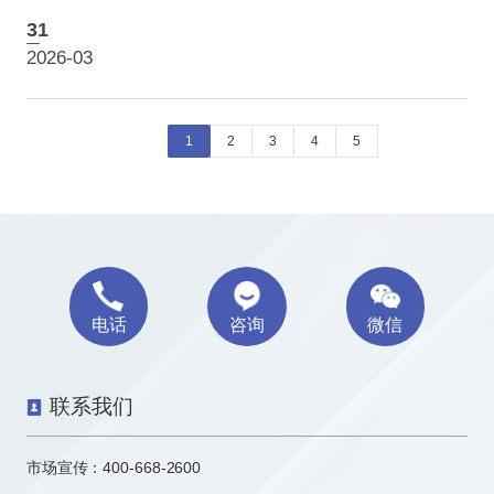
31
2026-03
1
2
3
4
5
电话
咨询
微信
联系我们
市场宣传：
400-668-2600