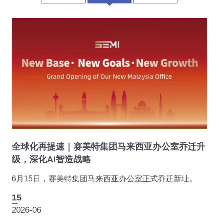
全球化再提速｜赛美特集团马来西亚办公室乔迁升
级，深化AI智造战略
6月15日，赛美特集团马来西亚办公室正式乔迁新址。
15
2026-06