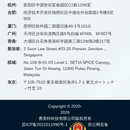
杭州:
富阳区中国智谷富春园区C2栋1206室
合肥:
经济技术开发区锦绣社区中德合作创新园1号楼9层
909
厦门:
思明区软件园二期观日路40-1号101G
广州:
天河区沙东街道陶庄路5号自编 6F006、6F007号
香港:
大埔区白石角香港科学园第三期12W座2楼217室
新加坡:
3 Soon Lee Street,#03-20 Pioneer Junction，
Singapore
槟城:
No.108-B-01-03 Level 1, SETIA SPICE Canopy,
Jalan Tun Dr Awang, 11900 Pulau Pinang,
Malaysia.
东京:
〒105-7510 東京都港区海岸1-7-1 東京ポートシテ
ィ竹芝 10
Copyright © 2020-
2026
赛美特科技有限公司版权所有
苏ICP备2021011990号-1
苏公网安备