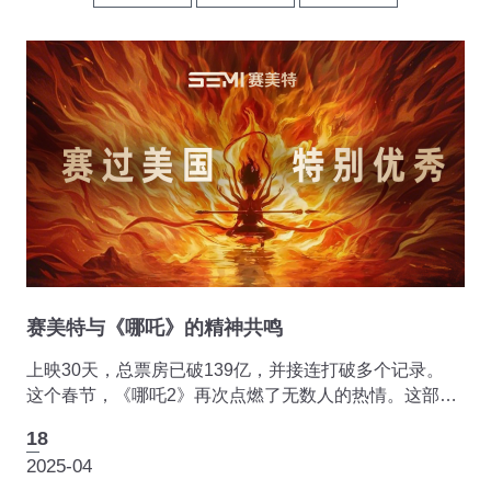
赛美特与《哪吒》的精神共鸣
上映30天，总票房已破139亿，并接连打破多个记录。
这个春节，《哪吒2》再次点燃了无数人的热情。这部口
碑炸裂，被誉为"国漫之光"的续作，已经不仅仅是一部国
18
产动画电影，更成为了一种精神象征，给与无限启迪与能
2025-04
量...