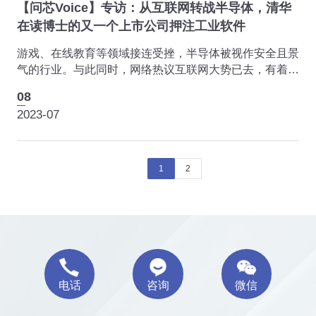
【问芯Voice】专访：从互联网转战半导体，清华
在读博士的又一个上市公司押注工业软件
游戏、在线教育等领域接连受挫，半导体被视作安全且景
气的行业。与此同时，网络热议互联网大势已去，有着指
标意义的清北毕业生正赶往半导体。赛美特董事长兼
08
CEO李钢江本硕都是清华计算机，从事互联网多年后再
2023-07
次回到...
1
2
电话
咨询
微信