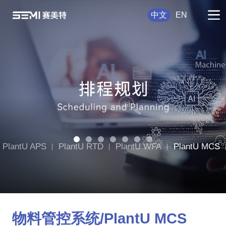
中文
EN
PlantU APS
PlantU RTD
PlantU WFA
PlantU MCS
lantU CCMS
物料管控系统/PlantU MCS