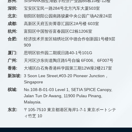
苏州:
SISPARK独墅湖数字经济产业园B5栋10楼-12楼
深圳:
宝安区宝民一路284号北方汽车大厦503室
北京:
朝阳区朝阳公园南路骏豪中央公园广场A2座24层
成都:
高新区天府五街菁蓉汇园区2A号楼 603室
杭州:
富阳区中国智谷富春园区C2栋1206室
合肥:
经济技术开发区锦绣社区中德合作创新园1号楼9层
909
厦门:
思明区软件园二期观日路40-1号101G
广州:
天河区沙东街道陶庄路5号自编 6F006、6F007号
香港:
大埔区白石角香港科学园第三期12W座2楼217室
新加坡:
3 Soon Lee Street,#03-20 Pioneer Junction，
Singapore
槟城:
No.108-B-01-03 Level 1, SETIA SPICE Canopy,
Jalan Tun Dr Awang, 11900 Pulau Pinang,
Malaysia.
东京:
〒105-7510 東京都港区海岸1-7-1 東京ポートシテ
ィ竹芝 10