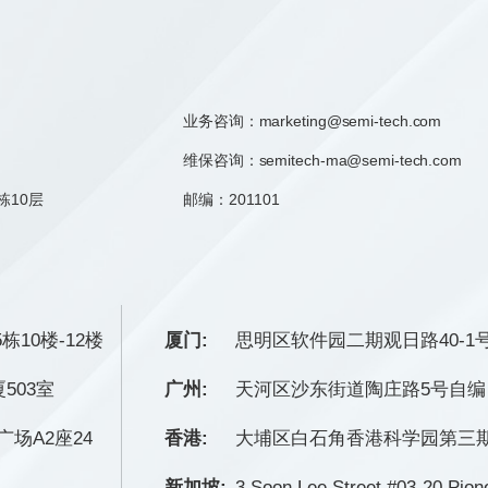
业务咨询：
marketing@semi-tech.com
维保咨询：semitech-ma@semi-tech.com
栋10层
邮编：201101
栋10楼-12楼
厦门:
思明区软件园二期观日路40-1号
503室
广州:
天河区沙东街道陶庄路5号自编 6F
场A2座24
香港:
大埔区白石角香港科学园第三期1
新加坡:
3 Soon Lee Street,#03-20 Pio