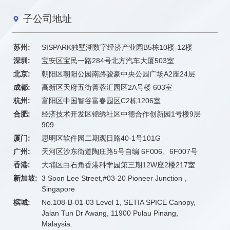
子公司地址
苏州:
SISPARK独墅湖数字经济产业园B5栋10楼-12楼
深圳:
宝安区宝民一路284号北方汽车大厦503室
北京:
朝阳区朝阳公园南路骏豪中央公园广场A2座24层
成都:
高新区天府五街菁蓉汇园区2A号楼 603室
杭州:
富阳区中国智谷富春园区C2栋1206室
合肥:
经济技术开发区锦绣社区中德合作创新园1号楼9层
909
厦门:
思明区软件园二期观日路40-1号101G
广州:
天河区沙东街道陶庄路5号自编 6F006、6F007号
香港:
大埔区白石角香港科学园第三期12W座2楼217室
新加坡:
3 Soon Lee Street,#03-20 Pioneer Junction，
Singapore
槟城:
No.108-B-01-03 Level 1, SETIA SPICE Canopy,
Jalan Tun Dr Awang, 11900 Pulau Pinang,
Malaysia.