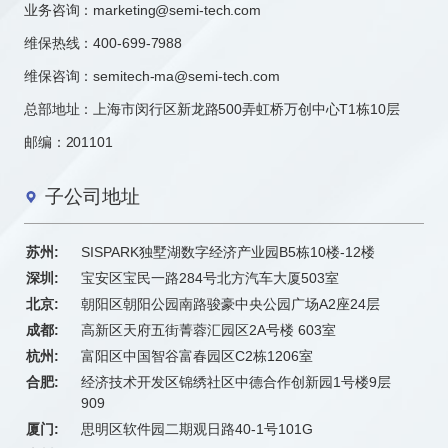
业务咨询：
marketing@semi-tech.com
维保热线：400-699-7988
维保咨询：semitech-ma@semi-tech.com
总部地址：上海市闵行区新龙路500弄虹桥万创中心T1栋10层
邮编：201101
子公司地址
苏州:
SISPARK独墅湖数字经济产业园B5栋10楼-12楼
深圳:
宝安区宝民一路284号北方汽车大厦503室
北京:
朝阳区朝阳公园南路骏豪中央公园广场A2座24层
成都:
高新区天府五街菁蓉汇园区2A号楼 603室
杭州:
富阳区中国智谷富春园区C2栋1206室
合肥:
经济技术开发区锦绣社区中德合作创新园1号楼9层
909
厦门:
思明区软件园二期观日路40-1号101G