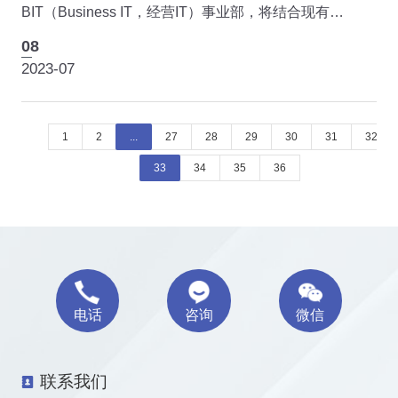
BIT（Business IT，经营IT）事业部，将结合现有
MIT（Manufacturing IT，生产制造IT）业务，积极布局
08
ERP（Enterprise Resource Planning）,DSC（Digital
2023-07
Supply C...
1
2
...
27
28
29
30
31
32
33
34
35
36
电话
咨询
微信
联系我们