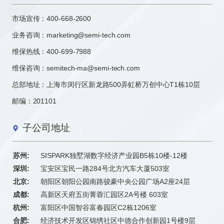
市场宣传：
400-668-2600
业务咨询：
marketing@semi-tech.com
维保热线：400-699-7988
维保咨询：semitech-ma@semi-tech.com
总部地址：上海市闵行区新龙路500弄虹桥万创中心T1栋10层
邮编：201101
子公司地址
苏州:
SISPARK独墅湖数字经济产业园B5栋10楼-12楼
深圳:
宝安区宝民一路284号北方汽车大厦503室
北京:
朝阳区朝阳公园南路骏豪中央公园广场A2座24层
成都:
高新区天府五街菁蓉汇园区2A号楼 603室
杭州:
富阳区中国智谷富春园区C2栋1206室
合肥:
经济技术开发区锦绣社区中德合作创新园1号楼9层