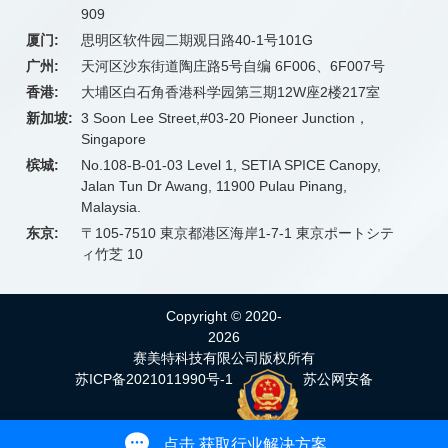
909
厦门:
思明区软件园二期观日路40-1号101G
广州:
天河区沙东街道陶庄路5号自编 6F006、6F007号
香港:
大埔区白石角香港科学园第三期12W座2楼217室
新加坡:
3 Soon Lee Street,#03-20 Pioneer Junction，
Singapore
槟城:
No.108-B-01-03 Level 1, SETIA SPICE Canopy,
Jalan Tun Dr Awang, 11900 Pulau Pinang,
Malaysia.
东京:
〒105-7510 東京都港区海岸1-7-1 東京ポートシテ
ィ竹芝 10
Copyright © 2020-
2026
赛美特科技有限公司版权所有
苏ICP备2021011990号-1
苏公网安备
32059002004914号