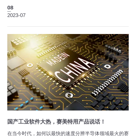
体CIO峰会（简称“ECS”）。吸引300+来自电子通信与半
08
导体行业等知名企业高管、CIO、信息化与数字化负责
2023-07
人、解决...
国产工业软件大热，赛美特用产品说话！
在当今时代，如何以最快的速度分辨半导体领域最火的赛