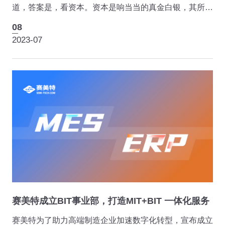
道，答案是，看资本。资本是响当当的真金白银，其所去
之地必是有发展前景和投资回报的。过去两年，资本在
08
GPU、AI芯片、DPU等领域的巨额融资让大家跌破眼
2023-07
镜，而半...
赛美特成立BIT事业部，打造MIT+BIT 一体化服务
赛美特为了助力高端制造企业加速数字化转型，宣布成立