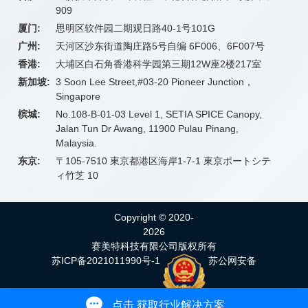
909
厦门:
思明区软件园二期观日路40-1号101G
广州:
天河区沙东街道陶庄路5号自编 6F006、6F007号
香港:
大埔区白石角香港科学园第三期12W座2楼217室
新加坡:
3 Soon Lee Street,#03-20 Pioneer Junction，
Singapore
槟城:
No.108-B-01-03 Level 1, SETIA SPICE Canopy,
Jalan Tun Dr Awang, 11900 Pulau Pinang,
Malaysia.
东京:
〒105-7510 東京都港区海岸1-7-1 東京ポートシテ
ィ竹芝 10
Copyright © 2020-
2026
赛美特科技有限公司版权所有
苏ICP备2021011990号-1
苏公网安备
32059002004914号