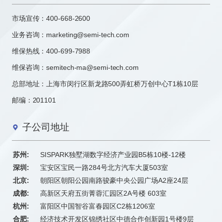
市场宣传：
400-668-2600
业务咨询：
marketing@semi-tech.com
维保热线：400-699-7988
维保咨询：semitech-ma@semi-tech.com
总部地址：上海市闵行区新龙路500弄虹桥万创中心T1栋10层
邮编：201101
子公司地址
苏州:
SISPARK独墅湖数字经济产业园B5栋10楼-12楼
深圳:
宝安区宝民一路284号北方汽车大厦503室
北京:
朝阳区朝阳公园南路骏豪中央公园广场A2座24层
成都:
高新区天府五街菁蓉汇园区2A号楼 603室
杭州:
富阳区中国智谷富春园区C2栋1206室
合肥:
经济技术开发区锦绣社区中德合作创新园1号楼9层